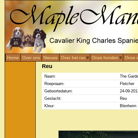
Home
Over ons
Nieuws
Over het ras
Onze honden
Onze w
Reu
Naam:
The Garde
Roepnaam:
Fletcher
Geboortedatum:
24-09-201
Geslacht:
Reu
Kleur:
Blenheim