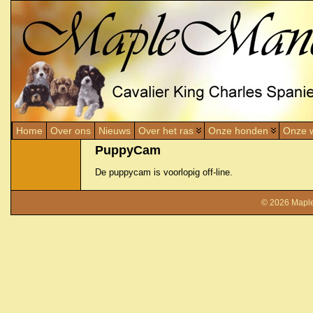
Home
Over ons
Nieuws
Over het ras
Onze honden
Onze w
PuppyCam
De puppycam is voorlopig off-line.
© 2026
Mapl